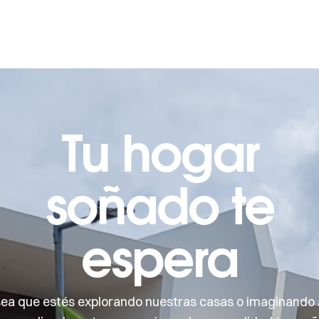
Tu hogar
soñado te
espera
sea que estés explorando nuestras casas o imaginando 