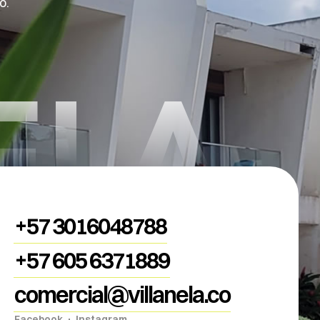
o.
ELA
+57 3016048788
+57 605 6371889
comercial@villanela.co
Facebook
Instagram