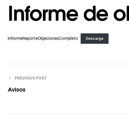
Informe de o
InformeReporteObjecionesCompleto
Descarga
PREVIOUS POST
Avisos