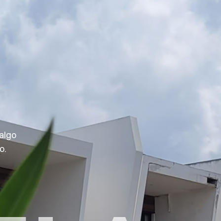
algo
o.