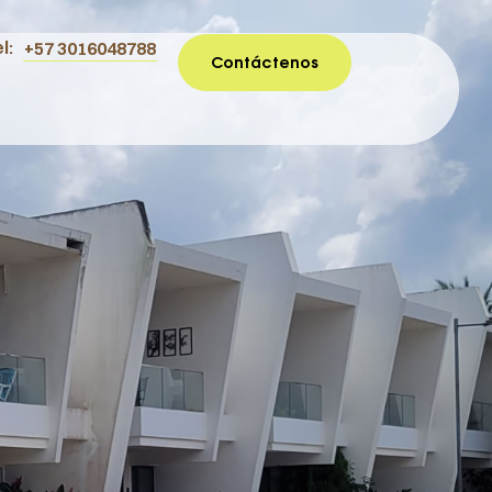
l:
+57 3016048788
Contáctenos