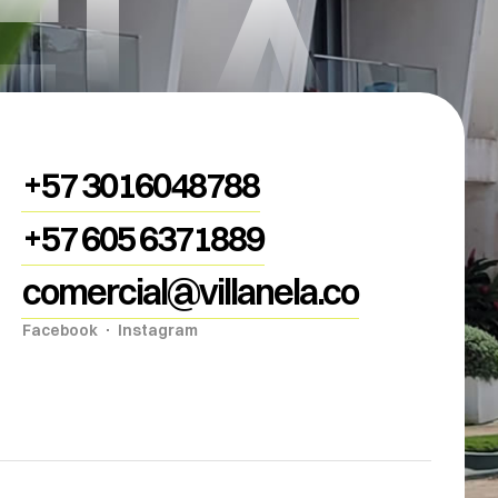
ELA
+57 3016048788
+57 605 6371889
comercial@villanela.co
Facebook
Instagram