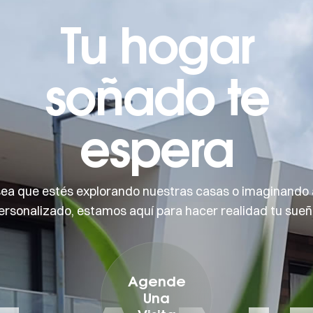
Tu hogar
soñado te
espera
sea que estés explorando nuestras casas o imaginando 
ersonalizado, estamos aquí para hacer realidad tu sueñ
Agende
Una