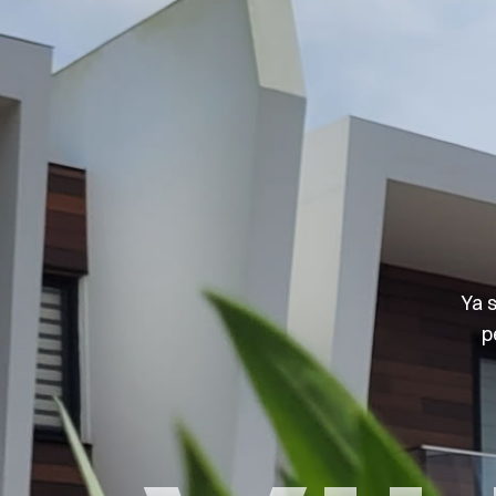
Ya 
p