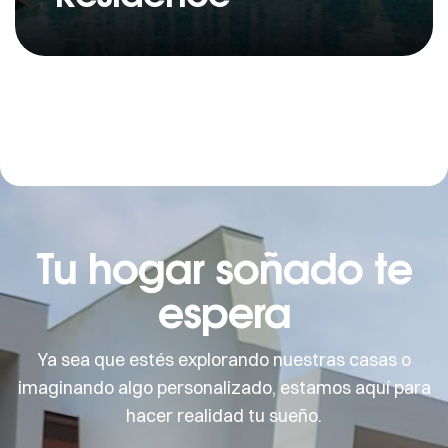
Tu hogar soñado te
espera
Ya sea que estés explorando nuestras casas o
imaginando algo personalizado, estamos aquí para
hacer realidad tu sueño.