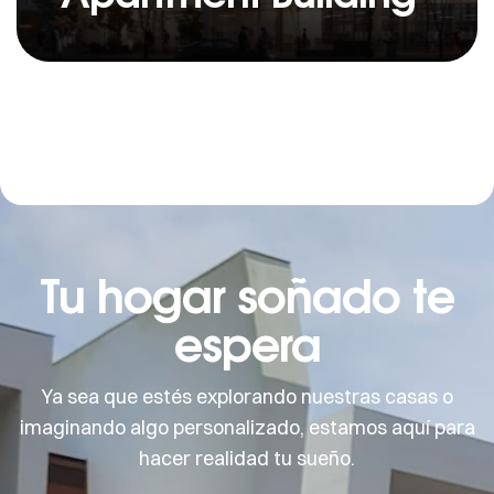
Tu hogar soñado te
espera
Ya sea que estés explorando nuestras casas o
imaginando algo personalizado, estamos aquí para
hacer realidad tu sueño.