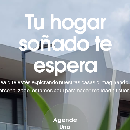
Tu hogar
soñado te
espera
sea que estés explorando nuestras casas o imaginando 
ersonalizado, estamos aquí para hacer realidad tu sueñ
Agende
Una