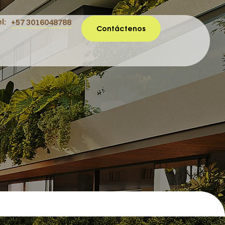
l:
+57 3016048788
Contáctenos