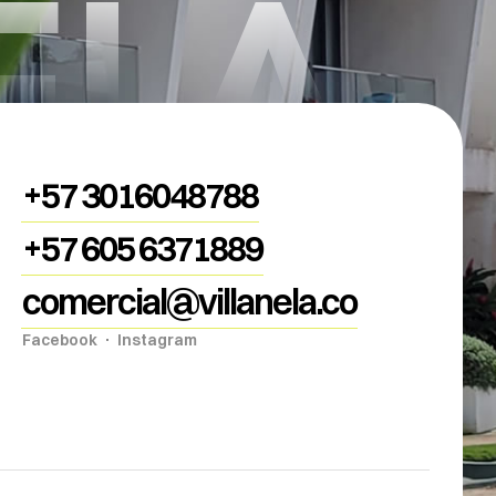
ELA
+57 3016048788
+57 605 6371889
comercial@villanela.co
Facebook
Instagram