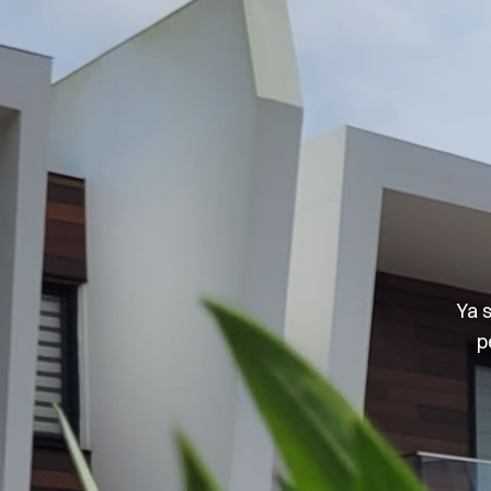
Ya 
p