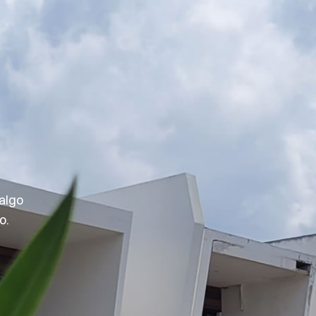
algo
o.