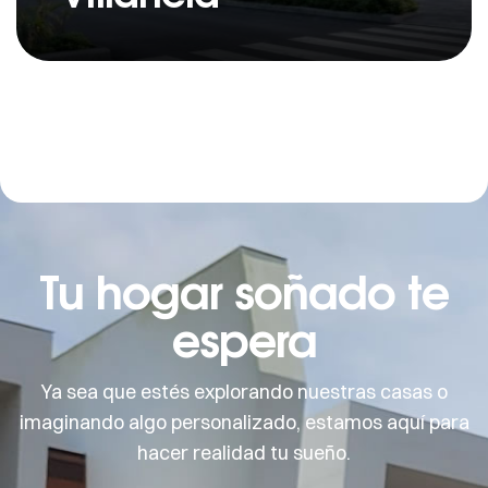
Tu hogar soñado te
espera
Ya sea que estés explorando nuestras casas o
imaginando algo personalizado, estamos aquí para
hacer realidad tu sueño.