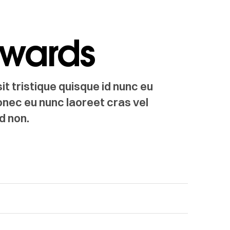
dwards
t tristique quisque id nunc eu
onec eu nunc laoreet cras vel
d non.