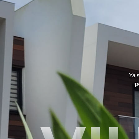
Ya 
p