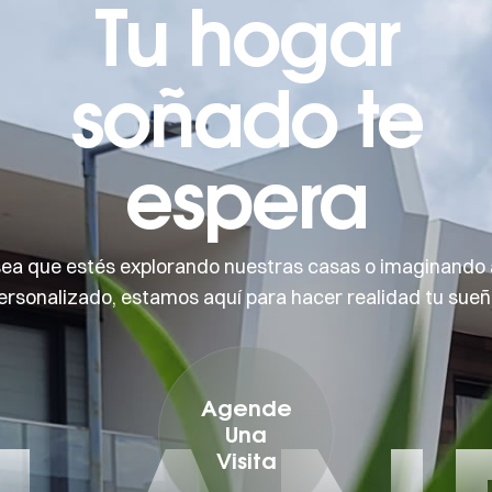
Tu hogar
soñado te
espera
sea que estés explorando nuestras casas o imaginando 
ersonalizado, estamos aquí para hacer realidad tu sueñ
Agende
Una
Visita