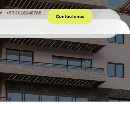
l:
+57 3016048788
Contáctenos