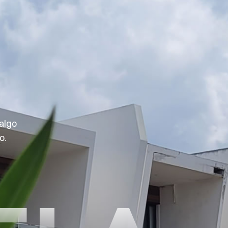
algo
o.