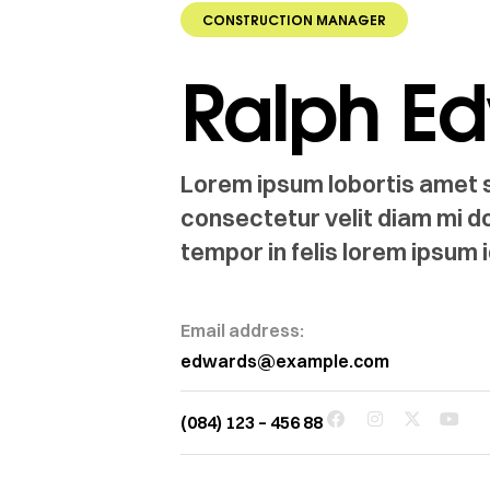
CONSTRUCTION MANAGER
Ralph E
Lorem ipsum lobortis amet si
consectetur velit diam mi d
tempor in felis lorem ipsum i
Email address:
edwards@example.com
(084) 123 – 456 88