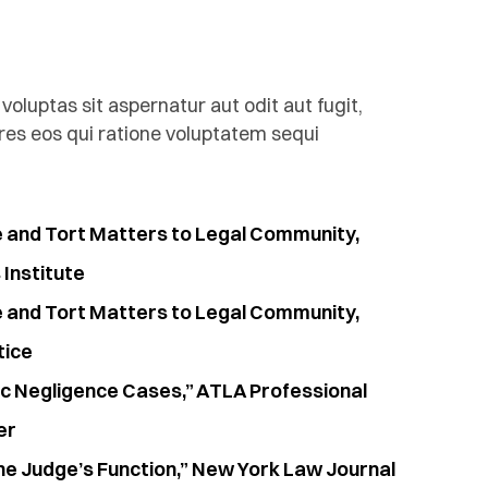
luptas sit aspernatur aut odit aut fugit,
es eos qui ratione voluptatem sequi
e and Tort Matters to Legal Community,
Institute
e and Tort Matters to Legal Community,
tice
ic Negligence Cases,” ATLA Professional
er
he Judge’s Function,” New York Law Journal