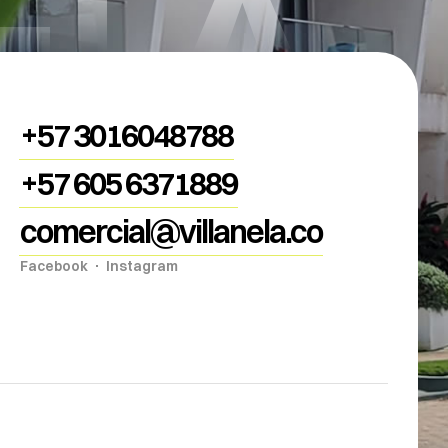
ELA
+57 3016048788
+57 605 6371889
comercial@villanela.co
Facebook
Instagram